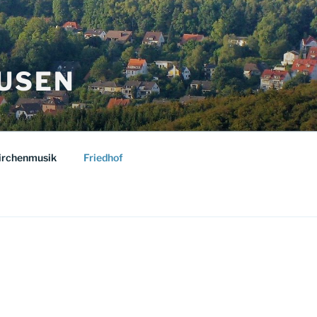
USEN
irchenmusik
Friedhof