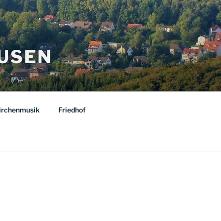
USEN
irchenmusik
Friedhof