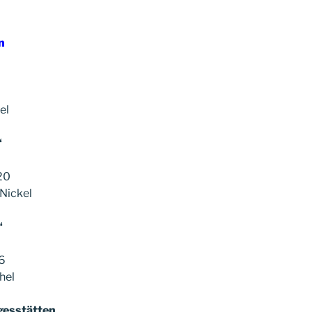
n
el
“
20
Nickel
“
6
hel
gesstätten