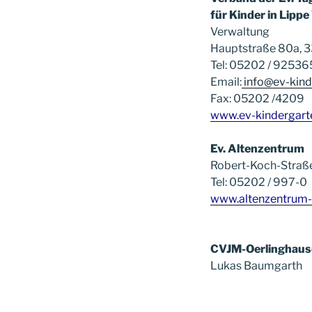
für Kinder in Lipp
Verwaltung
Hauptstraße 80a, 3
Tel: 05202 / 92536
Email:
info@ev-kind
Fax: 05202 /4209
www.ev-kindergart
Ev. Altenzentrum
Robert-Koch-Straß
Tel: 05202 / 997-0
www.altenzentrum-
CVJM-Oerlinghaus
Lukas Ba