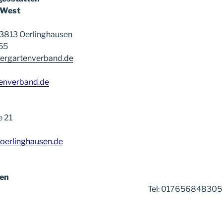
e West
3813 Oerlinghausen
55
ergartenverband.de
enverband.de
e 21
oerlinghausen.de
en
umgarth Tel: 017656848305