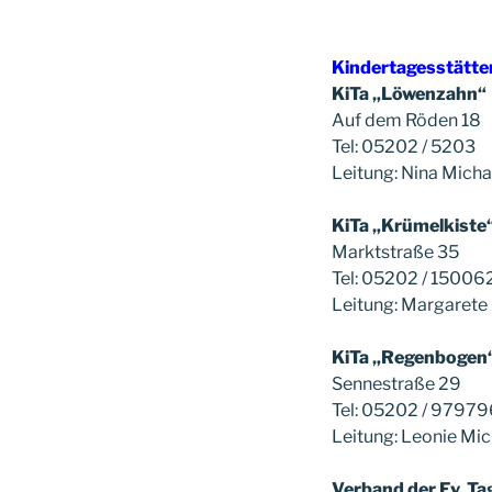
Kindertagesstätte
KiTa „Löwenzahn“
Auf dem Röden 18
Tel: 05202 / 5203
Leitung: Nina Micha
KiTa „Krümelkiste
Marktstraße 35
Tel: 05202 / 15006
Leitung: Margarete 
KiTa „Regenbogen
Sennestraße 29
Tel: 05202 / 97979
Leitung: Leonie Mic
Verband der Ev. Ta